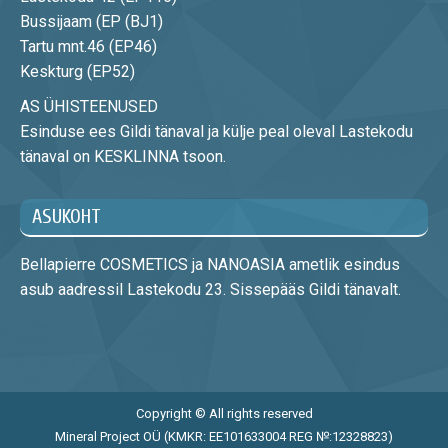
Bussijaam (EP (BJ1)
Tartu mnt.46 (EP46)
Keskturg (EP52)
AS ÜHISTEENUSED
Esinduse ees Gildi tänaval ja külje peal oleval Lastekodu
tänaval on KESKLINNA tsoon.
ASUKOHT
Bellapierre COSMETICS ja NANOASIA ametlik esindus
asub aadressil Lastekodu 23. Sissepääs Gildi tänavalt.
Copyright © All rights reserved
Mineral Project OÜ (KMKR: EE101633004 REG №:12328823)