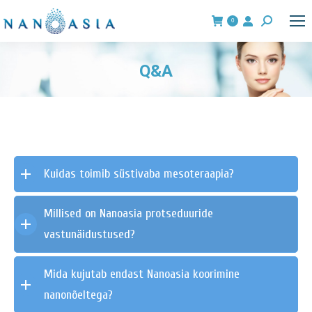
0
Search:
Q&A
You are here:
Kuidas toimib süstivaba mesoteraapia?
Millised on Nanoasia protseduuride
vastunäidustused?
Mida kujutab endast Nanoasia koorimine
nanonõeltega?