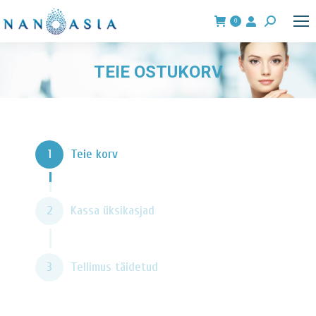
0
Search:
TEIE OSTUKORV
You are here:
1
Teie korv
2
Kassa üksikasjad
3
Tellimus täidetud