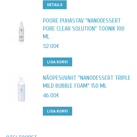
kuni
Sellel
DETAILS
372.00€
tootel
POORE PUHASTAV "NANODESSERT
on
PORE CLEAR SOLUTION" TOONIK 100
mitu
ML
varianti.
Valikuid
52.00
€
saab
teha
LISA KORVI
tootelehel.
NÄOPESUVAHT "NANODESSERT TRIPLE
MILD BUBBLE FOAM" 150 ML
46.00
€
LISA KORVI