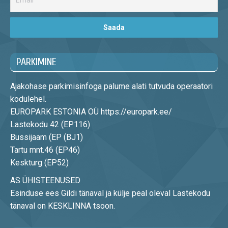
PARKIMINE
Ajakohase parkimisinfoga palume alati tutvuda operaatori
kodulehel.
EUROPARK ESTONIA OÜ https://europark.ee/
Lastekodu 42 (EP116)
Bussijaam (EP (BJ1)
Tartu mnt.46 (EP46)
Keskturg (EP52)
AS ÜHISTEENUSED
Esinduse ees Gildi tänaval ja külje peal oleval Lastekodu
tänaval on KESKLINNA tsoon.