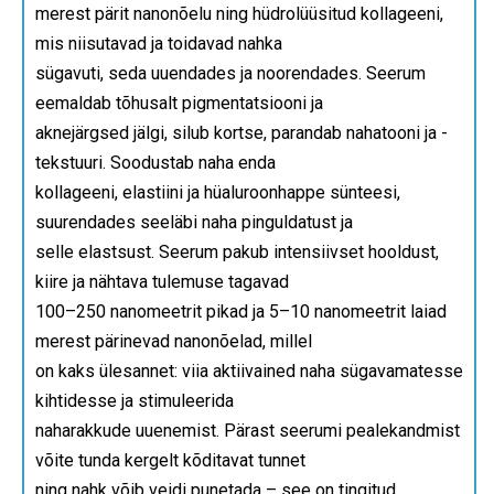
merest pärit nanonõelu ning hüdrolüüsitud kollageeni,
mis niisutavad ja toidavad nahka
sügavuti, seda uuendades ja noorendades. Seerum
eemaldab tõhusalt pigmentatsiooni ja
aknejärgsed jälgi, silub kortse, parandab nahatooni ja -
tekstuuri. Soodustab naha enda
kollageeni, elastiini ja hüaluroonhappe sünteesi,
suurendades seeläbi naha pinguldatust ja
selle elastsust. Seerum pakub intensiivset hooldust,
kiire ja nähtava tulemuse tagavad
100–250 nanomeetrit pikad ja 5–10 nanomeetrit laiad
merest pärinevad nanonõelad, millel
on kaks ülesannet: viia aktiivained naha sügavamatesse
kihtidesse ja stimuleerida
naharakkude uuenemist. Pärast seerumi pealekandmist
võite tunda kergelt kõditavat tunnet
ning nahk võib veidi punetada – see on tingitud