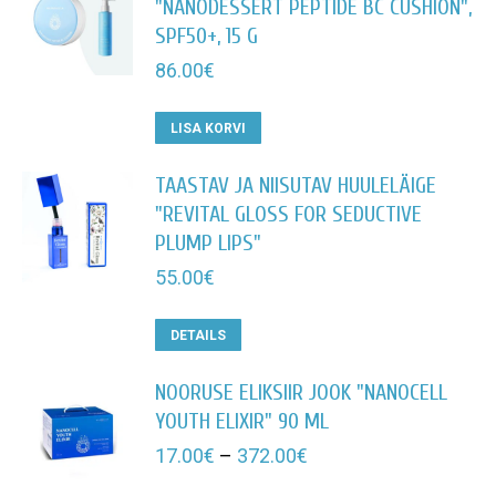
"NANODESSERT PEPTIDE BC CUSHION",
SPF50+, 15 G
86.00
€
LISA KORVI
TAASTAV JA NIISUTAV HUULELÄIGE
"REVITAL GLOSS FOR SEDUCTIVE
PLUMP LIPS"
55.00
€
DETAILS
NOORUSE ELIKSIIR JOOK "NANOCELL
YOUTH ELIXIR" 90 ML
Hinnavahemik:
17.00
€
–
372.00
€
17.00€