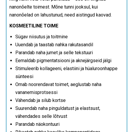
nanonõelte toimest. Mõne tunni jooksul, kui
nanonõelad on lahustunud, need aistingud kaovad.
KOSMEETILINE TOIME
Sügav niisutus ja toitmine
Uuendab ja taastab nahka rakutasandil
Parandab naha jumet ja selle tekstuuri
Eemaldab pigmentatsiooni ja aknejärgseid jälgi
Stimuleerib kollageeni, elastiini ja hüaluroonhappe
sünteesi
Omab noorendavat toimet, aeglustab naha
vananemisprotsessi
Vähendab ja silub kortse
Suurendab naha pinguldatust ja elastsust,
vähendades selle lõtvust
Parandab näokontuuri