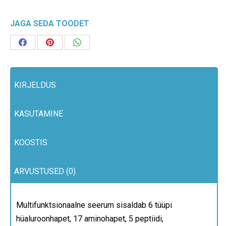
WITH
NANOTIPS
JAGA SEDA TOODET
kogus
Share
Share
Share
on
on
on
Facebook
Pinterest
WhatsApp
KIRJELDUS
KASUTAMINE
KOOSTIS
ARVUSTUSED (0)
Multifunktsionaalne seerum sisaldab 6 tüüpi
hüaluroonhapet, 17 aminohapet, 5 peptiidi,