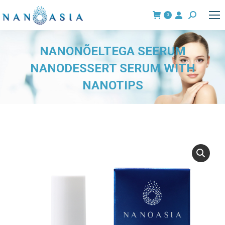
0
Search:
NANONÕELTEGA SEERUM
NANODESSERT SERUM WITH
NANOTIPS
You are here: