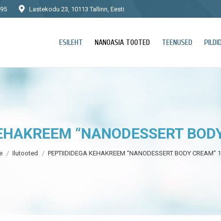
495
Lastekodu 23, 10113 Tallinn, Eesti
ESILEHT
NANOASIA TOOTED
TEENUSED
PILDI
KEHAKREEM “NANODESSERT BODY
are here:
e
Ilutooted
PEPTIIDIDEGA KEHAKREEM “NANODESSERT BODY CREAM” 1