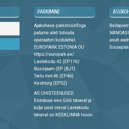
PARKIMINE
ASUKO
Ajakohase parkimisinfoga
Bellapie
palume alati tutvuda
NANOASIA
operaatori kodulehel.
asub aadr
EUROPARK ESTONIA OÜ
Sissepääs 
https://europark.ee/
Lastekodu 42 (EP116)
Bussijaam (EP (BJ1)
Tartu mnt.46 (EP46)
Keskturg (EP52)
AS ÜHISTEENUSED
Esinduse ees Gildi tänaval ja
külje peal oleval Lastekodu
tänaval on KESKLINNA tsoon.