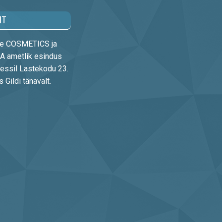
HT
rre COSMETICS ja
 ametlik esindus
essil Lastekodu 23.
Gildi tänavalt.