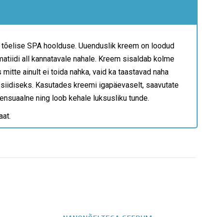
s tõelise SPA hoolduse. Uuenduslik kreem on loodud
matiidi all kannatavale nahale. Kreem sisaldab kolme
 mitte ainult ei toida nahka, vaid ka taastavad naha
siidiseks. Kasutades kreemi igapäevaselt, saavutate
sensuaalne ning loob kehale luksusliku tunde.
aat.