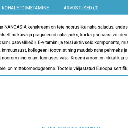
KOHALETOIMETAMINE
ARVUSTUSED (0)
miga NANOASIA kehakreem on teie noorusliku naha saladus, ande
selt nii kuiva ja pragunenud naha jaoks, kui ka psoriaasi või der
ni, päevalilleõli, E-vitamiini ja teisi aktiivseid komponente, mis
immuunsust, kollageeni tootmist ning muudab naha pehmeks ja 
est noorem ning enam toonuses välja. Kreemi aroom on rikkalik ja 
dele, on mittekomedogeenne. Tootele väljastatud Euroopa sertifik