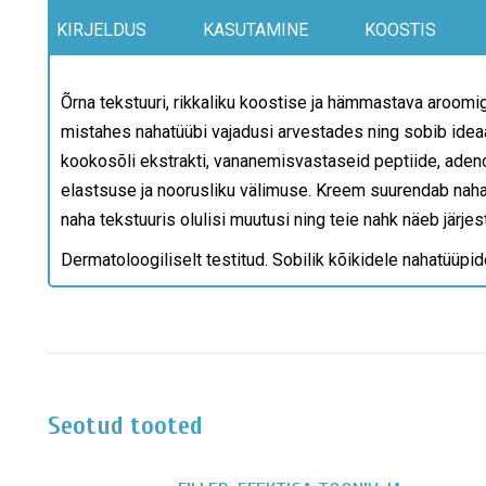
KIRJELDUS
KASUTAMINE
KOOSTIS
Õrna tekstuuri, rikkaliku koostise ja hämmastava aroo
mistahes nahatüübi vajadusi arvestades ning sobib ideaal
kookosõli ekstrakti, vananemisvastaseid peptiide, adenosii
elastsuse ja noorusliku välimuse.
Kreem suurendab naha 
naha tekstuuris olulisi muutusi ning teie nahk näeb järj
Dermatoloogiliselt testitud. Sobilik kõikidele nahatüüpi
Seotud tooted