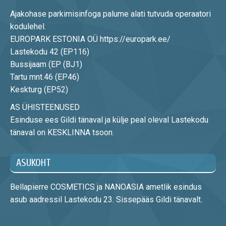
Ajakohase parkimisinfoga palume alati tutvuda operaatori
kodulehel.
EUROPARK ESTONIA OÜ https://europark.ee/
Lastekodu 42 (EP116)
Bussijaam (EP (BJ1)
Tartu mnt.46 (EP46)
Keskturg (EP52)
AS ÜHISTEENUSED
Esinduse ees Gildi tänaval ja külje peal oleval Lastekodu
tänaval on KESKLINNA tsoon.
ASUKOHT
Bellapierre COSMETICS ja NANOASIA ametlik esindus
asub aadressil Lastekodu 23. Sissepääs Gildi tänavalt.