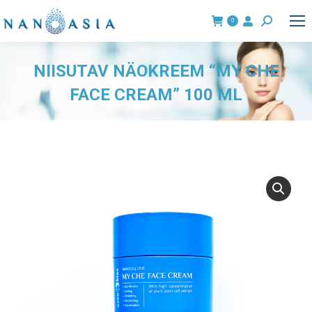
0
Search:
NIISUTAV NÄOKREEM “MY CHE
FACE CREAM” 100 ML
You are here: