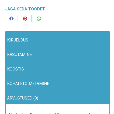
Face
Cream"
JAGA SEDA TOODET
100
Share
Share
Share
ml
on
on
on
kogus
Facebook
Pinterest
WhatsApp
KIRJELDUS
KASUTAMINE
KOOSTIS
KOHALETOIMETAMINE
ARVUSTUSED (0)