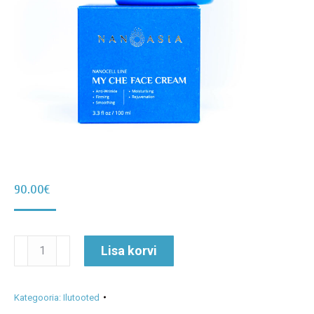
90.00
€
NIISUTAV
Alternative:
Lisa korvi
NÄOKREEM
"My
Kategooria:
Ilutooted
Che