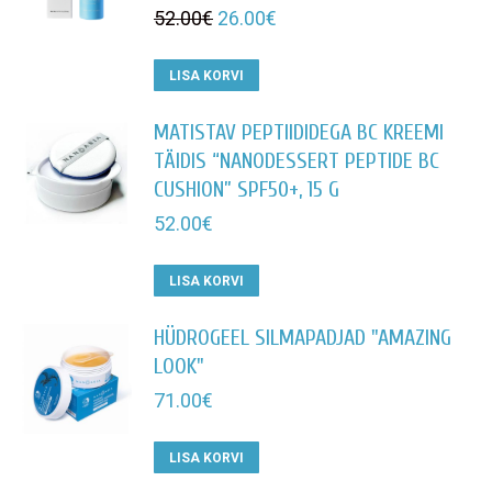
Algne
Praegune
52.00
€
26.00
€
hind
hind
oli:
on:
LISA KORVI
52.00€.
26.00€.
MATISTAV PEPTIIDIDEGA BC KREEMI
TÄIDIS “NANODESSERT PEPTIDE BC
CUSHION” SPF50+, 15 G
52.00
€
LISA KORVI
HÜDROGEEL SILMAPADJAD "AMAZING
LOOK"
71.00
€
LISA KORVI