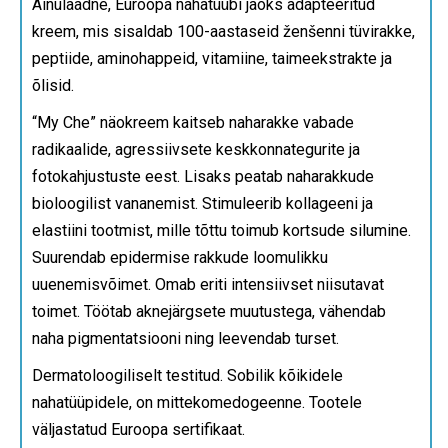
Ainulaadne, Euroopa nahatüübi jaoks adapteeritud
kreem, mis sisaldab 100-aastaseid ženšenni tüvirakke,
peptiide, aminohappeid, vitamiine, taimeekstrakte ja
õlisid.
“My Che” näokreem kaitseb naharakke vabade
radikaalide, agressiivsete keskkonnategurite ja
fotokahjustuste eest. Lisaks peatab naharakkude
bioloogilist vananemist. Stimuleerib kollageeni ja
elastiini tootmist, mille tõttu toimub kortsude silumine.
Suurendab epidermise rakkude loomulikku
uuenemisvõimet. Omab eriti intensiivset niisutavat
toimet. Töötab aknejärgsete muutustega, vähendab
naha pigmentatsiooni ning leevendab turset.
Dermatoloogiliselt testitud. Sobilik kõikidele
nahatüüpidele, on mittekomedogeenne. Tootele
väljastatud Euroopa sertifikaat.